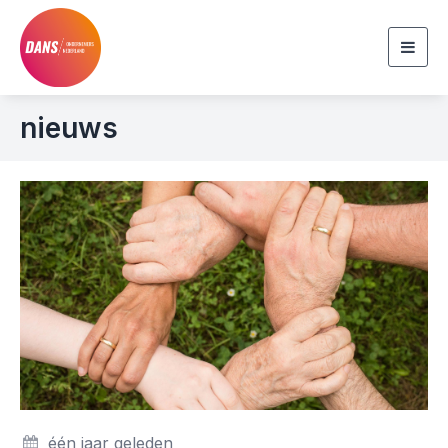
Togg
navig
nieuws
één jaar geleden