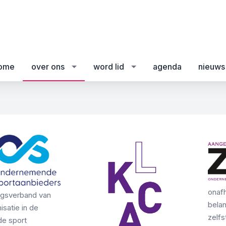
ome
over ons
word lid
agenda
nieuws
onafh
gsverband van
bela
satie in de
zelfs
e sport