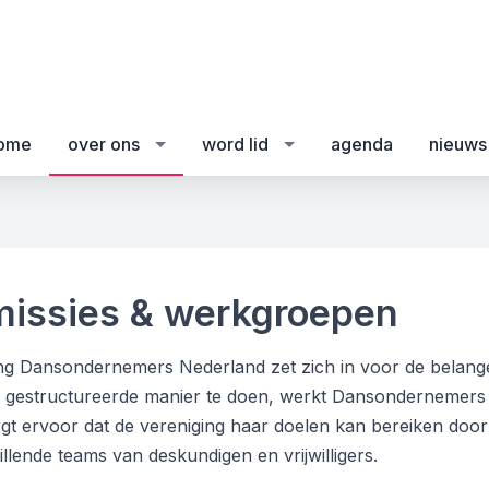
ome
over ons
word lid
agenda
nieuws
issies & werkgroepen
ng Dansondernemers Nederland zet zich in voor de belang
en gestructureerde manier te doen, werkt Dansondernemers
gt ervoor dat de vereniging haar doelen kan bereiken door
llende teams van deskundigen en vrijwilligers.