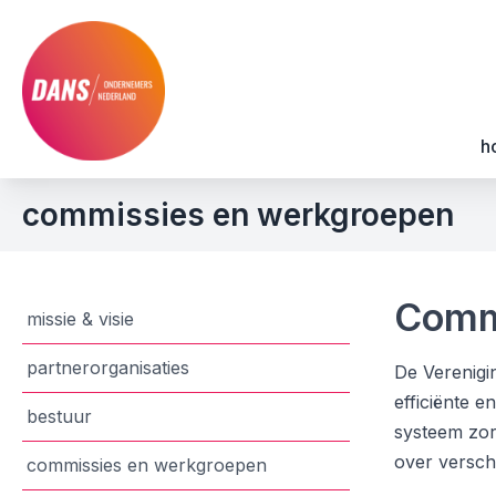
h
commissies en werkgroepen
Comm
missie & visie
partnerorganisaties
De Verenigi
efficiënte 
bestuur
systeem zor
over verschi
commissies en werkgroepen